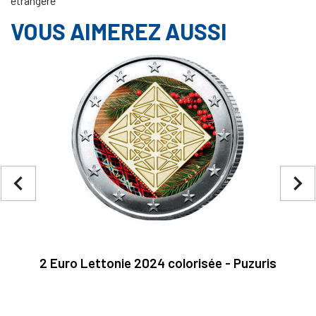
étrangère
VOUS AIMEREZ AUSSI
navigate_before
navigate_next
2 Euro Lettonie 2024 colorisée - Puzuris