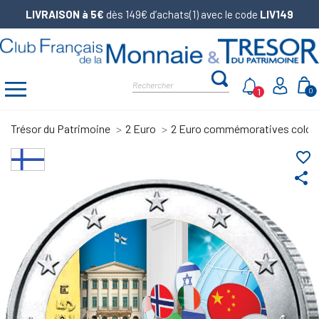
LIVRAISON à 5€
dès 149€ d’achats(1) avec le code
LIV149
1
0
Trésor du Patrimoine
2 Euro
2 Euro commémoratives color
favorite_border
share