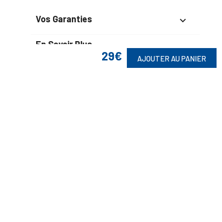
Vos Garanties

En Savoir Plus

29€
AJOUTER AU PANIER
Retrouvez Aussi

Suivez-Nous