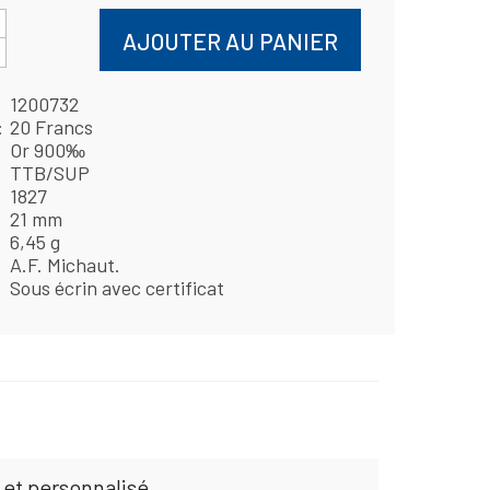
AJOUTER AU PANIER
1200732
20 Francs
Or 900‰
TTB/SUP
1827
21 mm
6,45 g
A.F. Michaut.
Sous écrin avec certificat
 et personnalisé