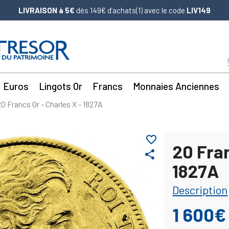
LIVRAISON à 5€
dès 149€ d’achats(1) avec le code
LIV149
Euros
Lingots Or
Francs
Monnaies Anciennes
20 Francs Or - Charles X - 1827A
favorite_border
20 Fran
share
1827A
Description
1 600€