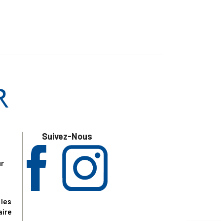
Suivez-Nous
ur
 les
aire