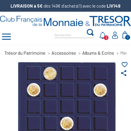
LIVRAISON à 5€
dès 149€ d’achats(1) avec le code
LIV149
1
0
Trésor du Patrimoine
Accessoires
Albums & Ecrins
Médai
favorite_border
share