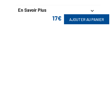
En Savoir Plus

17€
AJOUTER AU PANIER
Retrouvez Aussi

Suivez-Nous