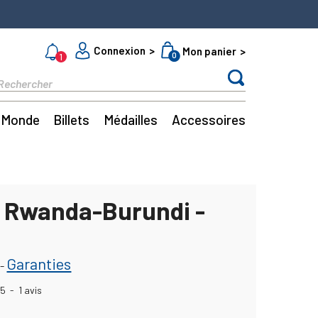
Connexion
Mon panier
0
1
Monde
Billets
Médailles
Accessoires
c Rwanda-Burundi -
Garanties
-
5
-
1
avis