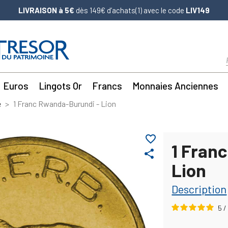
LIVRAISON à 5€
dès 149€ d’achats(1) avec le code
LIV149
Euros
Lingots Or
Francs
Monnaies Anciennes
e
1 Franc Rwanda-Burundi - Lion
favorite_border
1 Fran
share
Lion
Description
5
/