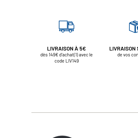
LIVRAISON À 5€
LIVRAISON
dès 149€ d'achat(1) avec le
de vos c
code LIV149