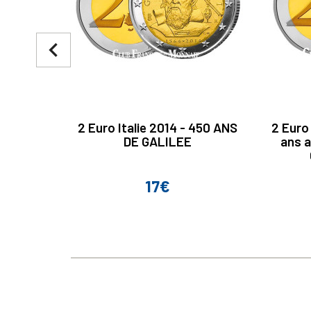
navigate_before
2 Euro Italie 2014 - 450 ANS
2 Euro
DE GALILEE
ans a
17€
Prix