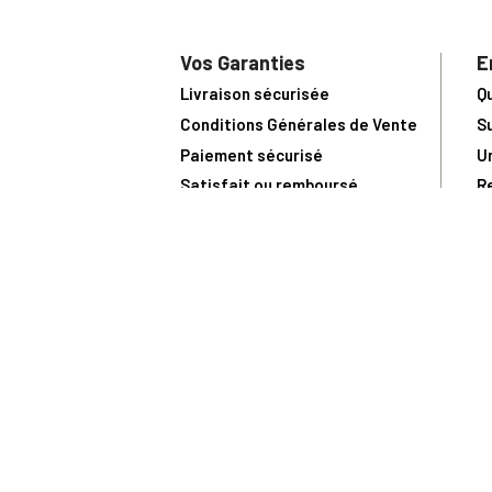
Vos Garanties
E
Livraison sécurisée
Q
Conditions Générales de Vente
S
Paiement sécurisé
U
Satisfait ou remboursé
R
N
N
Toute comma