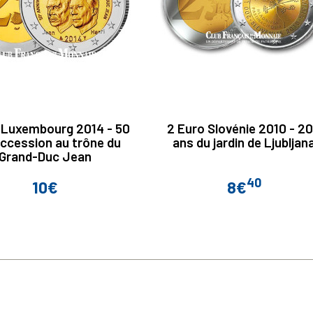
 Luxembourg 2014 - 50
2 Euro Slovénie 2010 - 2
ccession au trône du
ans du jardin de Ljubljan
Grand-Duc Jean
40
10€
8€
Prix
Prix