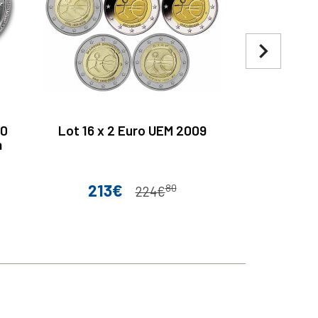
navigate_next
00
Lot 16 x 2 Euro UEM 2009
2 Euro Finla
a
du 
213€
80
Prix
Prix de base
224€