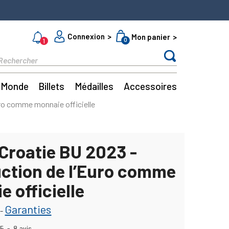
Connexion
Mon panier
0
1
Monde
Billets
Médailles
Accessoires
uro comme monnaie officielle
 Croatie BU 2023 -
uction de l’Euro comme
 officielle
Garanties
-
5
-
8
avis