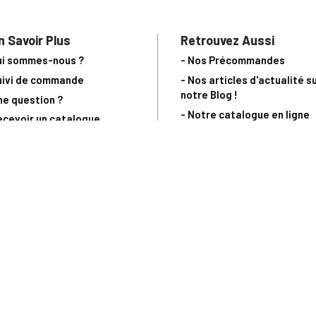
n Savoir Plus
Retrouvez Aussi
ui sommes-nous ?
- Nos Précommandes
uivi de commande
- Nos articles d'actualité s
notre Blog !
ne question ?
- Notre catalogue en ligne
ecevoir un catalogue
- Les objets de collection &
ous contacter
livres sur notre site parten
os partenaires
L’Homme Moderne
nde est sujette à notre acceptation et livrable dans la limite des stocks 