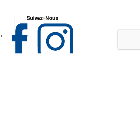
Suivez-Nous
ur
 les
aire
disponibles.