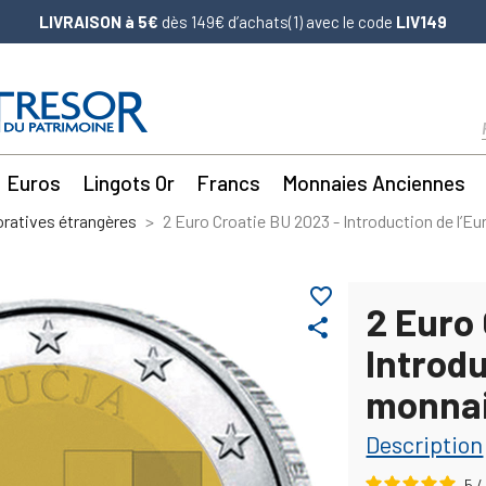
LIVRAISON à 5€
dès 149€ d’achats(1) avec le code
LIV149
Euros
Lingots Or
Francs
Monnaies Anciennes
atives étrangères
2 Euro Croatie BU 2023 - Introduction de l’E
favorite_border
2 Euro
share
Introd
monnaie
Description
5
/