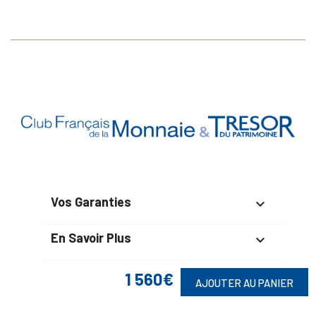
Vos Garanties

En Savoir Plus

Retrouvez Aussi

1 560€
AJOUTER AU PANIER