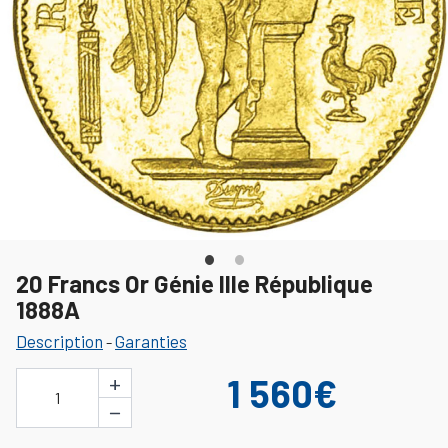
20 Francs Or Génie IIIe République
1888A
Description
Garanties
-
+
1 560€
1
−