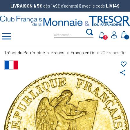
LIVRAISON à 5€
dès 149€ d’achats(1) avec le code
LIV149
1
0
Trésor du Patrimoine
Francs
Francs en Or
20 Francs Or Gé
favorite_border
share