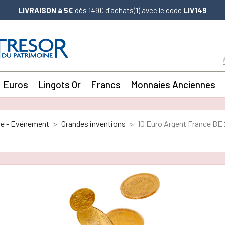
LIVRAISON à 5€
dès 149€ d’achats(1) avec le code
LIV149
Euros
Lingots Or
Francs
Monnaies Anciennes
re - Evénement
Grandes inventions
10 Euro Argent France BE 2