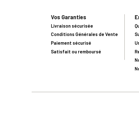
Vos Garanties
E
Livraison sécurisée
Q
Conditions Générales de Vente
S
Paiement sécurisé
U
Satisfait ou remboursé
R
N
N
Toute comma
(1) Avec le code Privilège
LIV149
vous bénéficiez de