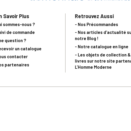
n Savoir Plus
Retrouvez Aussi
ui sommes-nous ?
- Nos Précommandes
uivi de commande
- Nos articles d'actualité s
notre Blog !
ne question ?
- Notre catalogue en ligne
ecevoir un catalogue
- Les objets de collection &
ous contacter
livres sur notre site parten
os partenaires
L’Homme Moderne
nde est sujette à notre acceptation et livrable dans la limite des stocks 
 la livraison à 5 Euros dès 149 Euros d’achat, pour toute commande passée 