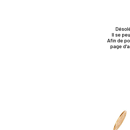
Désolé
Il se pe
Afin de po
page d'a