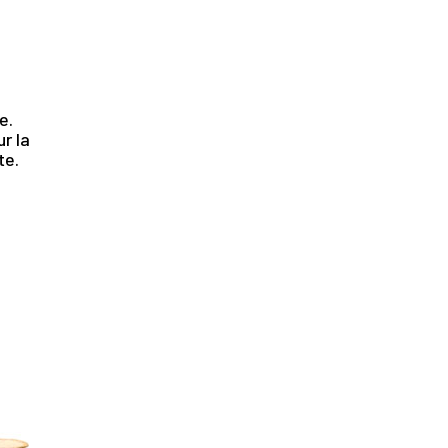
.
e.
r la
te.