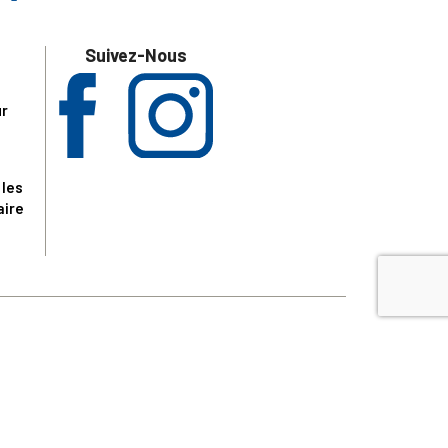
Suivez-Nous
ur
 les
aire
disponibles.
sur le site tresordupatrimoine.fr, hors produits en