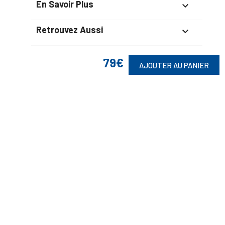
En Savoir Plus

Retrouvez Aussi

79€
AJOUTER AU PANIER
Suivez-Nous