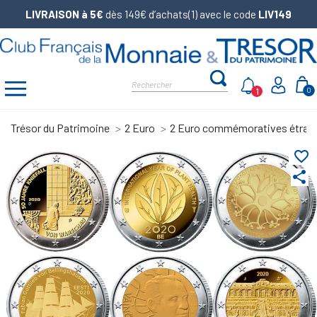
LIVRAISON à 5€
dès 149€ d’achats(1) avec le code
LIV149
1
0
Trésor du Patrimoine
2 Euro
2 Euro commémoratives étran
favorite_border
share