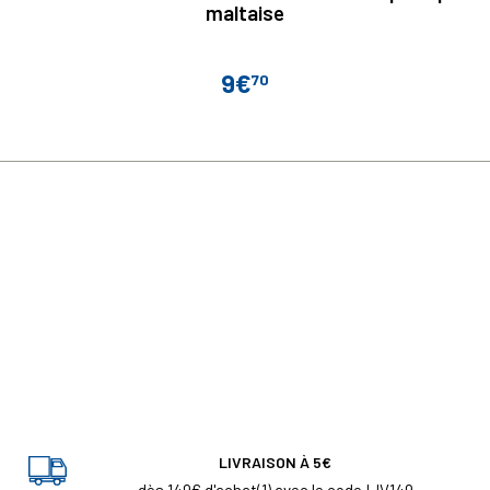
maltaise
9€
70
Prix
LIVRAISON À 5€
dès 149€ d'achat(1) avec le code LIV149