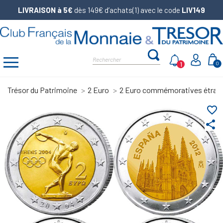
LIVRAISON à 5€
dès 149€ d’achats(1) avec le code
LIV149
1
0
Trésor du Patrimoine
2 Euro
2 Euro commémoratives étran
favorite_border
share