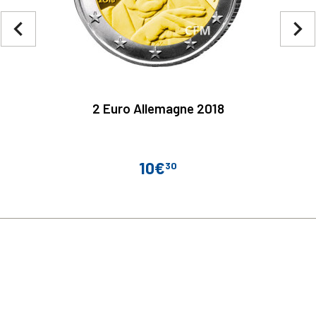
navigate_before
navigate_next
2 Euro Allemagne 2018
10€
30
Prix