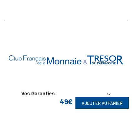
Vos Garanties

49€
AJOUTER AU PANIER
En Savoir Plus

Retrouvez Aussi
