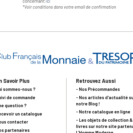
concernant
ici
*Voir conditions dans votre email de confirmation
n Savoir Plus
Retrouvez Aussi
ui sommes-nous ?
- Nos Précommandes
uivi de commande
- Nos articles d'actualité s
notre Blog !
ne question ?
- Notre catalogue en ligne
ecevoir un catalogue
- Les objets de collection &
ous contacter
livres sur notre site parten
os partenaires
L’Homme Moderne