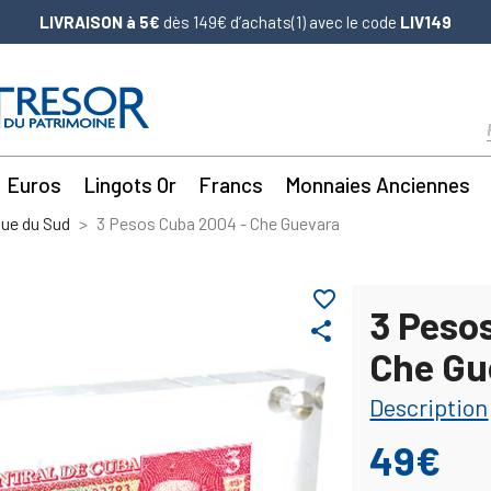
LIVRAISON à 5€
dès 149€ d’achats(1) avec le code
LIV149
Euros
Lingots Or
Francs
Monnaies Anciennes
ue du Sud
3 Pesos Cuba 2004 - Che Guevara
favorite_border
3 Peso
share
Che Gu
Description
49€