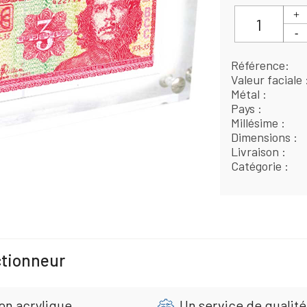
Référence
Valeur faciale
Métal
Pays
Millésime
Dimensions
Livraison
Catégorie
ctionneur
on acrylique
Un service de qualité