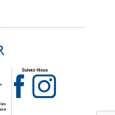
Suivez-Nous
ur
 les
aire