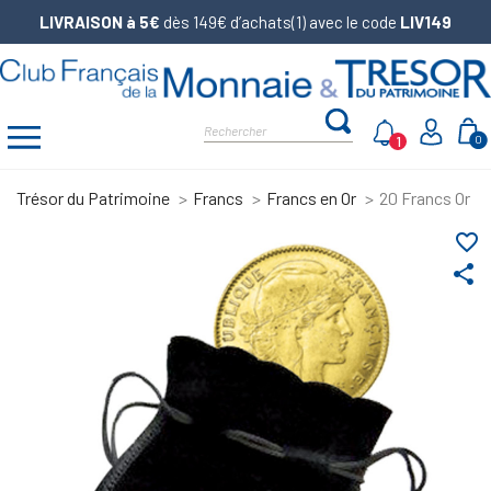
LIVRAISON à 5€
dès 149€ d’achats(1) avec le code
LIV149
1
0
Trésor du Patrimoine
Francs
Francs en Or
20 Francs Or Ma
favorite_border
share