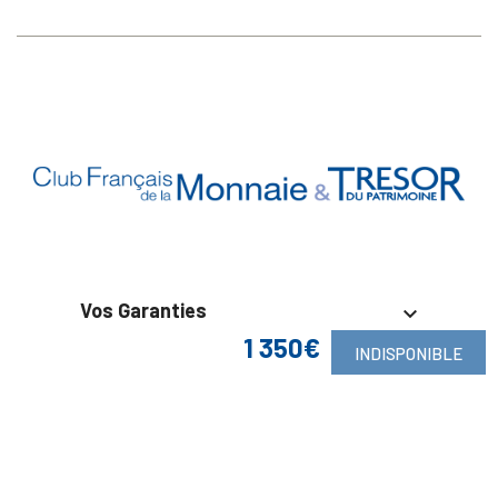
Vos Garanties

1 350€
INDISPONIBLE
En Savoir Plus

Retrouvez Aussi
