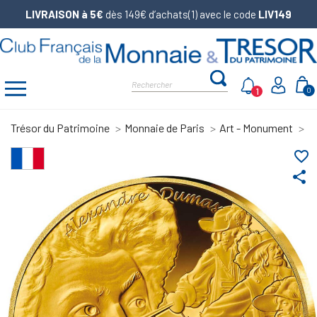
LIVRAISON à 5€
dès 149€ d’achats(1) avec le code
LIV149
1
0
Trésor du Patrimoine
Monnaie de Paris
Art - Monument
L'
favorite_border
share