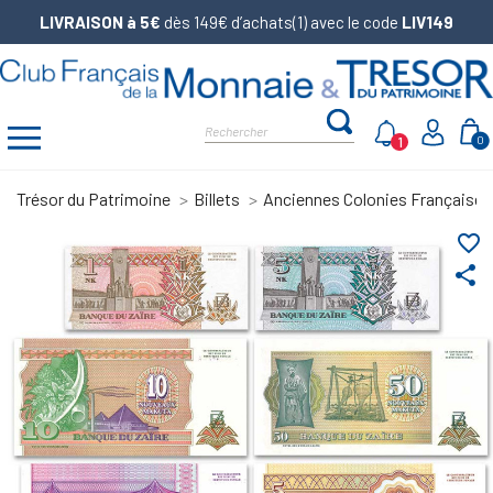
LIVRAISON à 5€
dès 149€ d’achats(1) avec le code
LIV149
1
0
Trésor du Patrimoine
Billets
Anciennes Colonies Françaises
favorite_border
share