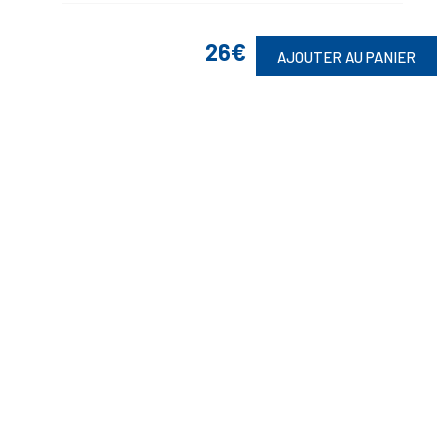
26€
AJOUTER AU PANIER
Suivez-Nous
Toute commande est sujette à notre acceptation et livrable dans la
limite des stocks disponibles.