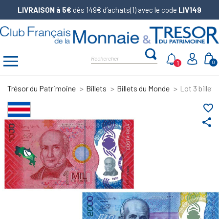
LIVRAISON à 5€
dès 149€ d’achats(1) avec le code
LIV149
1
0
Trésor du Patrimoine
Billets
Billets du Monde
Lot 3 billet
favorite_border
share