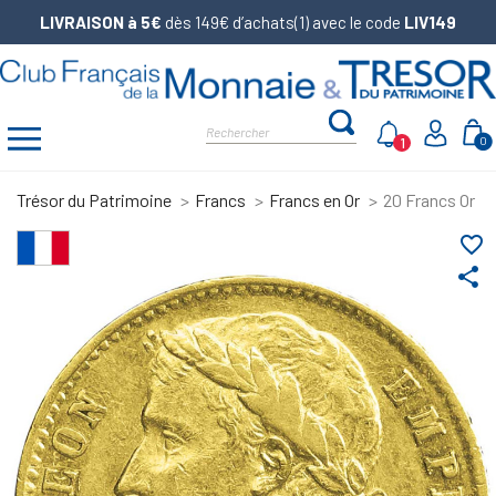
LIVRAISON à 5€
dès 149€ d’achats(1) avec le code
LIV149
1
0
Trésor du Patrimoine
Francs
Francs en Or
20 Francs Or Na
favorite_border
share