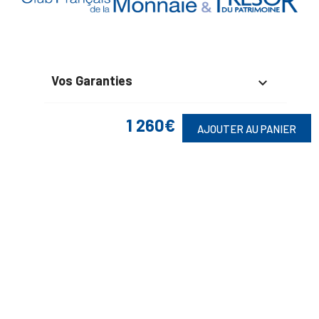
Vos Garanties

En Savoir Plus

1 260€
AJOUTER AU PANIER
Retrouvez Aussi

Suivez-Nous