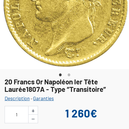
20 Francs Or Napoléon Ier Tête
Laurée1807A - Type “Transitoire”
Description
Garanties
-
+
1 260€
1
−