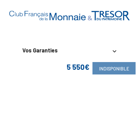
Vos Garanties

5 550€
En Savoir Plus

INDISPONIBLE
Retrouvez Aussi

Suivez-Nous