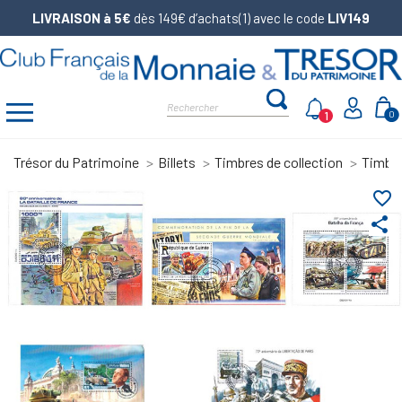
LIVRAISON à 5€
dès 149€ d’achats(1) avec le code
LIV149
1
0
Trésor du Patrimoine
Billets
Timbres de collection
Timbre
favorite_border
share