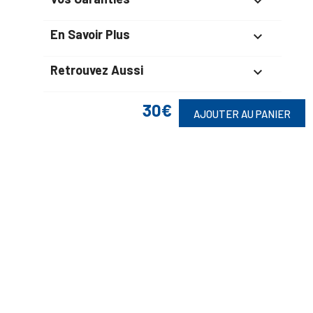

En Savoir Plus

Retrouvez Aussi

30€
AJOUTER AU PANIER
Suivez-Nous