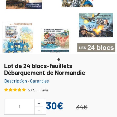
Lot de 24 blocs-feuillets
Débarquement de Normandie
Description
Garanties
-
5
/
5
-
1
avis
+
30€
34€
1
−