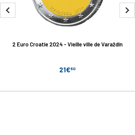
navigate_before
navigate_next
2 Euro Croatie 2024 - Vieille ville de Varaždin
21€
60
Prix