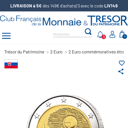
LIVRAISON à 5€
dès 149€ d’achats(1) avec le code
LIV149
1
0
Trésor du Patrimoine
2 Euro
2 Euro commémoratives étran
favorite_border
share