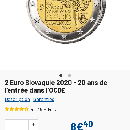
2 Euro Slovaquie 2020 - 20 ans de
l’entrée dans l’OCDE
Description
Garanties
-
4.5
/
5
-
14
avis
40
+
8€
1