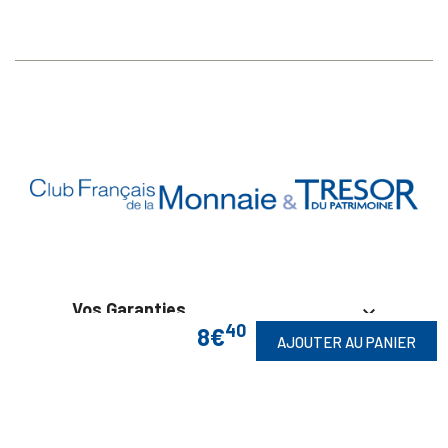
Vos Garanties

40
8€
AJOUTER AU PANIER
En Savoir Plus

Retrouvez Aussi
