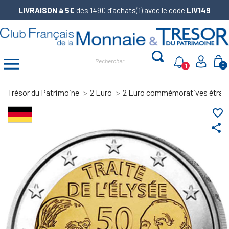
LIVRAISON à 5€
dès 149€ d’achats(1) avec le code
LIV149
1
0
Trésor du Patrimoine
2 Euro
2 Euro commémoratives étran
favorite_border
share