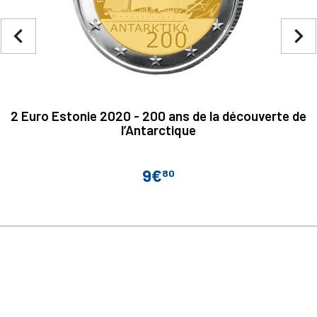
navigate_before
navigate_next
2 Euro Estonie 2020 - 200 ans de la découverte de
l’Antarctique
9€
80
Prix