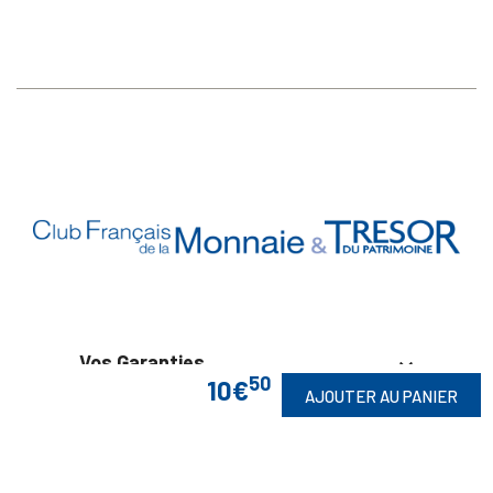
Vos Garanties

50
10€
AJOUTER AU PANIER
En Savoir Plus

Retrouvez Aussi
