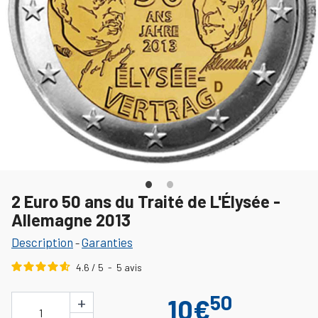
2 Euro 50 ans du Traité de L'Élysée -
Allemagne 2013
Description
Garanties
-
4.6
/
5
-
5
avis
50
+
10€
1