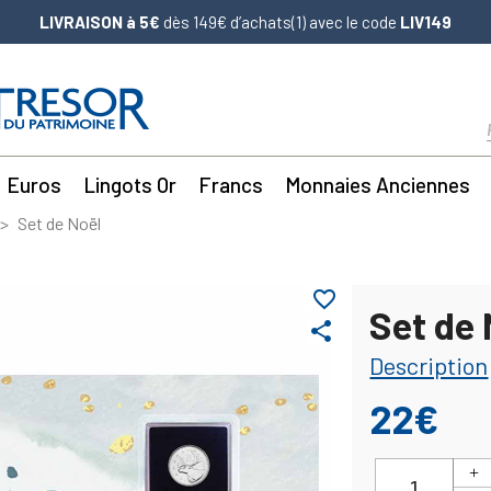
LIVRAISON à 5€
dès 149€ d’achats(1) avec le code
LIV149
Euros
Lingots Or
Francs
Monnaies Anciennes
Set de Noël
favorite_border
Set de 
share
Description
22€