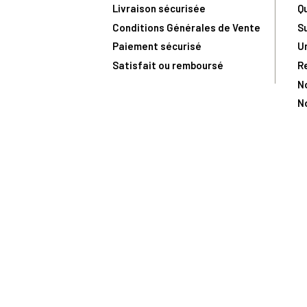
Livraison sécurisée
Q
Conditions Générales de Vente
S
Paiement sécurisé
U
Satisfait ou remboursé
R
N
N
Toute comma
(1) Avec le code Privilège
LIV149
vous bénéficiez de