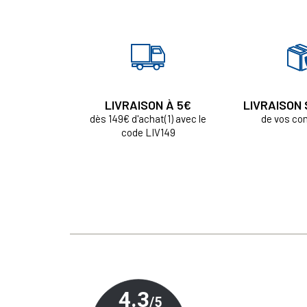
LIVRAISON À 5€
LIVRAISON
dès 149€ d'achat(1) avec le
de vos c
code LIV149