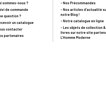
ui sommes-nous ?
- Nos Précommandes
uivi de commande
- Nos articles d'actualité s
notre Blog !
ne question ?
- Notre catalogue en ligne
ecevoir un catalogue
- Les objets de collection &
ous contacter
livres sur notre site parten
os partenaires
L’Homme Moderne
nde est sujette à notre acceptation et livrable dans la limite des stocks 
 la livraison à 5 Euros dès 149 Euros d’achat, pour toute commande passée 
précommandes. Code non cumulable avec tout autre Code Privilège.