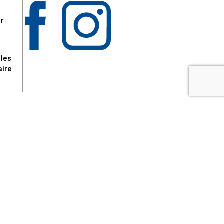
ur
 les
aire
disponibles.
sur le site tresordupatrimoine.fr, hors produits en