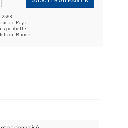
42398
usieurs Pays
us pochette
llets du Monde
 et personnalisé