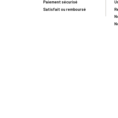
Paiement sécurisé
U
Satisfait ou remboursé
R
N
N
Toute comma
(1) Avec le code Privilège
LIV149
vous bénéficiez de