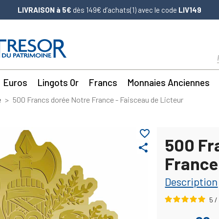
LIVRAISON à 5€
dès 149€ d’achats(1) avec le code
LIV149
Euros
Lingots Or
Francs
Monnaies Anciennes
e
500 Francs dorée Notre France - Faisceau de Licteur
favorite_border
500 Fr
share
France 
Description
5
/