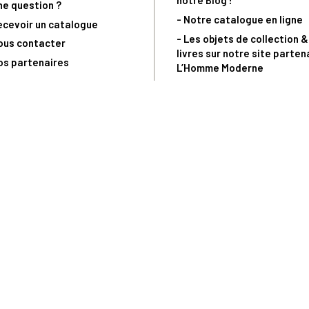
notre Blog !
ne question ?
- Notre catalogue en ligne
ecevoir un catalogue
- Les objets de collection &
ous contacter
livres sur notre site parten
os partenaires
L’Homme Moderne
nde est sujette à notre acceptation et livrable dans la limite des stocks 
 la livraison à 5 Euros dès 149 Euros d’achat, pour toute commande passée 
précommandes. Code non cumulable avec tout autre Code Privilège.
(a) 0 892 680 165 : 0,40€/min + prix d'un appel