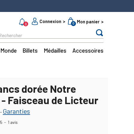
Connexion
Mon panier
0
0
Monde
Billets
Médailles
Accessoires
ancs dorée Notre
- Faisceau de Licteur
Garanties
-
5
-
1
avis