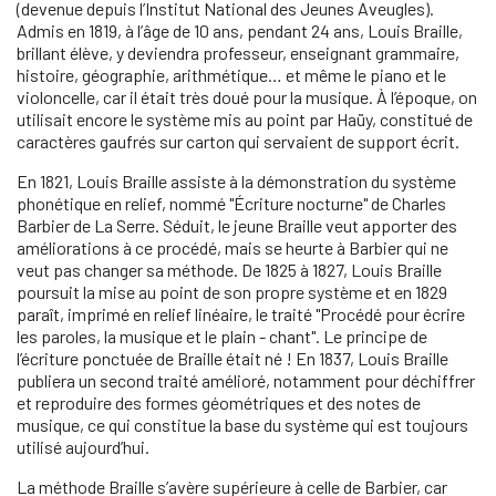
(devenue depuis l’Institut National des Jeunes Aveugles).
Admis en 1819, à l’âge de 10 ans, pendant 24 ans, Louis Braille,
brillant élève, y deviendra professeur, enseignant grammaire,
histoire, géographie, arithmétique… et même le piano et le
violoncelle, car il était très doué pour la musique. À l’époque, on
utilisait encore le système mis au point par Haüy, constitué de
caractères gaufrés sur carton qui servaient de support écrit.
En 1821, Louis Braille assiste à la démonstration du système
phonétique en relief, nommé "Écriture nocturne" de Charles
Barbier de La Serre. Séduit, le jeune Braille veut apporter des
améliorations à ce procédé, mais se heurte à Barbier qui ne
veut pas changer sa méthode. De 1825 à 1827, Louis Braille
poursuit la mise au point de son propre système et en 1829
paraît, imprimé en relief linéaire, le traité "Procédé pour écrire
les paroles, la musique et le plain - chant". Le principe de
l’écriture ponctuée de Braille était né ! En 1837, Louis Braille
publiera un second traité amélioré, notamment pour déchiffrer
et reproduire des formes géométriques et des notes de
musique, ce qui constitue la base du système qui est toujours
utilisé aujourd’hui.
La méthode Braille s’avère supérieure à celle de Barbier, car