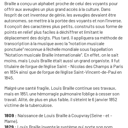
Braille a conçu un alphabet proche de celui des voyants pour
offrir aux aveugles un plus grand accès à la culture. Dans
l’esprit de cet inventeur de génie, les aveugles devaient être
autonomes, se mettre à la portée des voyants et non l’inverse.
Il conçoit des caractères plus petits, construits sous forme de
points en relief plus faciles à déchiffrer et limitant le
déplacement des doigts. Plus tard, il appliquera sa méthode de
transcription à la musique avec la "notation musicale
ponctuée" reconnue à l’échelle mondiale sous l’appellation
"Notation musicale Braille internationale". En effet, on le sait
moins, mais Louis Braille était aussi un grand organiste. Il fut
titulaire de l’orgue de l’église Saint - Nicolas des Champs à Paris
en 1834 ainsi que de l’orgue de l’église Saint-Vincent-de-Paul en
1845.
Malgré une santé fragile, Louis Braille continue ses travaux,
mais en 1851, une hémorragie pulmonaire l’oblige à cesser son
travail. Alité, de plus en plus faible, il s’éteint le 6 janvier 1852
victime de la tuberculose.
1809 :
Naissance de Louis Braille à Coupvray (Seine - et -
Marne).
1829 :
Louis Braille invente le système qui porte son nom.