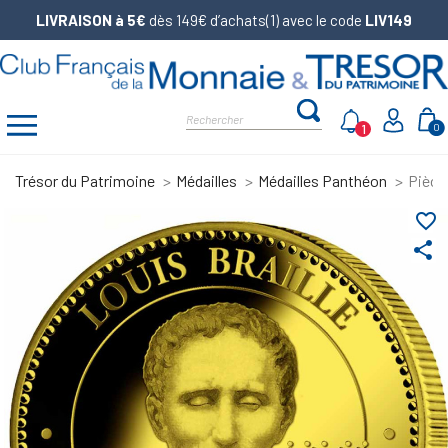
LIVRAISON à 5€
dès 149€ d’achats(1) avec le code
LIV149
1
0
Trésor du Patrimoine
Médailles
Médailles Panthéon
Pièce 
favorite_border
share