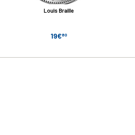
Louis Braille
19€
80
Prix