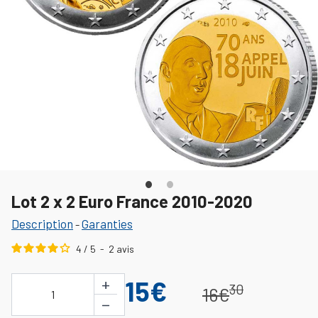
Lot 2 x 2 Euro France 2010-2020
Description
Garanties
-
4
/
5
-
2
avis
+
15€
30
16€
1
−