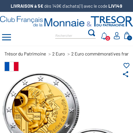
LIVRAISON à 5€
dès 149€ d’achats(1) avec le code
LIV149
0
0
Trésor du Patrimoine
2 Euro
2 Euro commémoratives franç
favorite_border
share