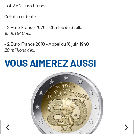
Lot 2 x 2 Euro France
Ce lot contient :
- 2 Euro France 2020 - Charles de Gaulle
18 061 940 ex.
- 2 Euro France 2010 - Appel du 18 juin 1940
20 millions d’ex.
VOUS AIMEREZ AUSSI
navigate_before
navigate_next