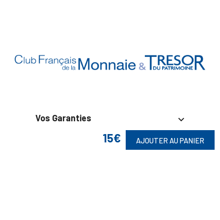
Vos Garanties

15€
AJOUTER AU PANIER
En Savoir Plus

Retrouvez Aussi
