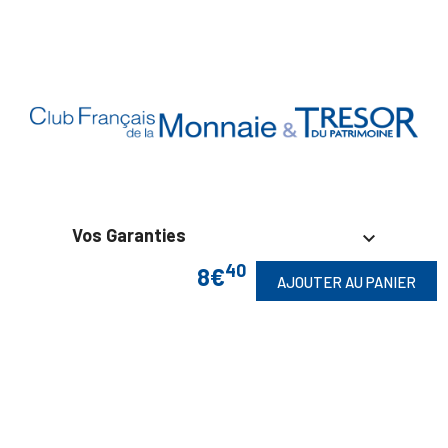
Vos Garanties

40
8€
AJOUTER AU PANIER
En Savoir Plus

Retrouvez Aussi
