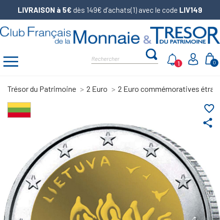
LIVRAISON à 5€
dès 149€ d’achats(1) avec le code
LIV149
1
0
Trésor du Patrimoine
2 Euro
2 Euro commémoratives étran
favorite_border
share