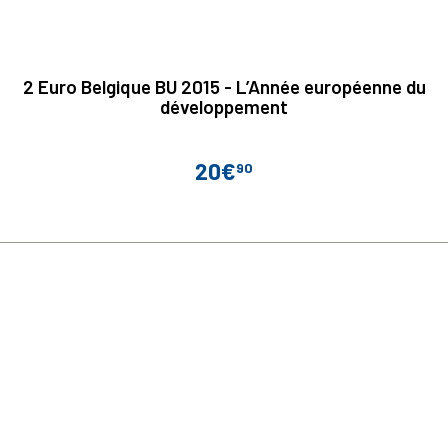
2 Euro Belgique BU 2015 - L’Année européenne du
développement
20€
90
Prix