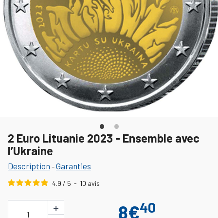
2 Euro Lituanie 2023 - Ensemble avec
l’Ukraine
Description
Garanties
-
4.9
/
5
-
10
avis
40
+
8€
1