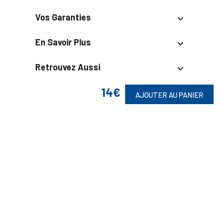
Vos Garanties

En Savoir Plus

Retrouvez Aussi

14€
AJOUTER AU PANIER
Suivez-Nous