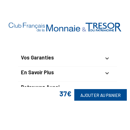
Vos Garanties

En Savoir Plus

Retrouvez Aussi

37€
AJOUTER AU PANIER
Suivez-Nous