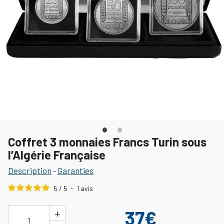
Coffret 3 monnaies Francs Turin sous
l’Algérie Française
Description
Garanties
-
5
/
5
-
1
avis
+
37€
1