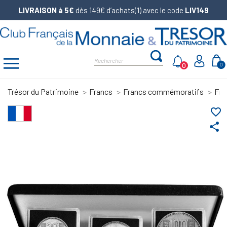
LIVRAISON à 5€
dès 149€ d’achats(1) avec le code
LIV149
0
0
Trésor du Patrimoine
Francs
Francs commémoratifs
Fra
favorite_border
share