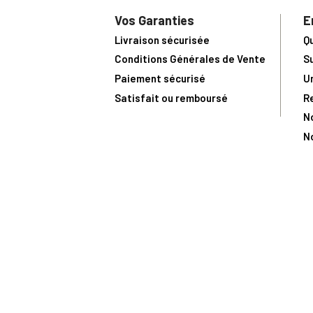
Vos Garanties
E
Livraison sécurisée
Q
Conditions Générales de Vente
S
Paiement sécurisé
U
Satisfait ou remboursé
R
N
N
Toute comma
(1) Avec le code Privilège
LIV149
vous bénéficiez de