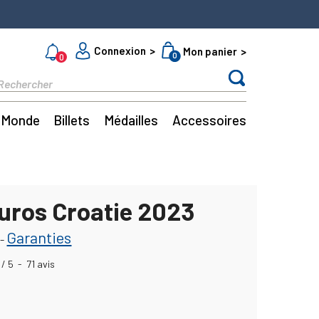
Connexion
Mon panier
0
0
Monde
Billets
Médailles
Accessoires
Euros Croatie 2023
Garanties
-
/
5
-
71
avis