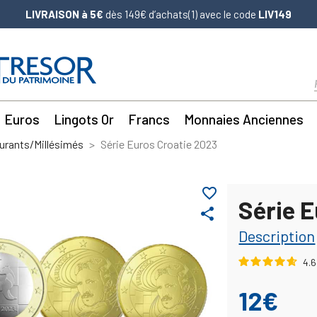
LIVRAISON à 5€
dès 149€ d’achats(1) avec le code
LIV149
Euros
Lingots Or
Francs
Monnaies Anciennes
urants/Millésimés
Série Euros Croatie 2023
favorite_border
Série 
share
Description
4.6
12€