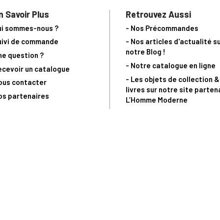
n Savoir Plus
Retrouvez Aussi
ui sommes-nous ?
- Nos Précommandes
uivi de commande
- Nos articles d'actualité s
notre Blog !
ne question ?
- Notre catalogue en ligne
ecevoir un catalogue
- Les objets de collection &
ous contacter
livres sur notre site parten
os partenaires
L’Homme Moderne
nde est sujette à notre acceptation et livrable dans la limite des stocks 
 la livraison à 5 Euros dès 149 Euros d’achat, pour toute commande passée 
précommandes. Code non cumulable avec tout autre Code Privilège.