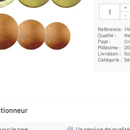
Référence
14
Qualité
Ne
Pays
Cr
Millésime
20
Livraison
So
Catégorie
Sé
ctionneur
 sur le pays
Un service de qualité