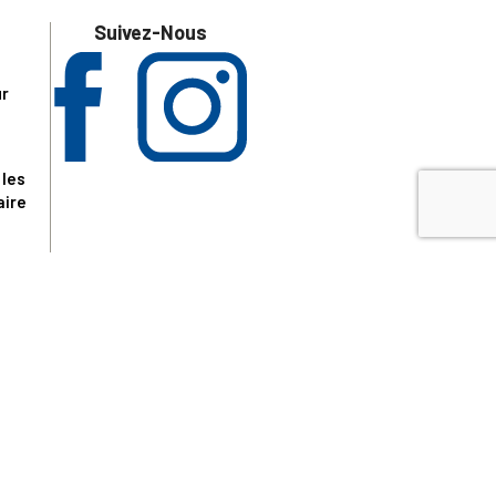
Suivez-Nous
ur
 les
aire
disponibles.
sur le site tresordupatrimoine.fr, hors produits en