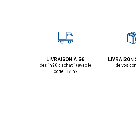
LIVRAISON À 5€
LIVRAISON
dès 149€ d'achat(1) avec le
de vos c
code LIV149