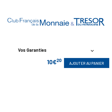
Vos Garanties

20
10€
En Savoir Plus

AJOUTER AU PANIER
Retrouvez Aussi

Suivez-Nous