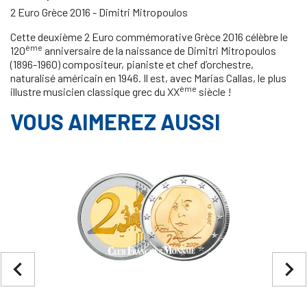
2 Euro Grèce 2016 - Dimitri Mitropoulos
Cette deuxième 2 Euro commémorative Grèce 2016 célèbre le
ème
120
anniversaire de la naissance de Dimitri Mitropoulos
(1896-1960) compositeur, pianiste et chef d’orchestre,
naturalisé américain en 1946. Il est, avec Marias Callas, le plus
ème
illustre musicien classique grec du XX
siècle !
VOUS AIMEREZ AUSSI
navigate_before
navigate_next