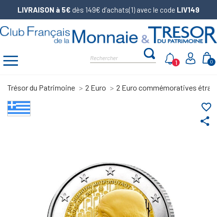
LIVRAISON à 5€
dès 149€ d’achats(1) avec le code
LIV149
1
0
Trésor du Patrimoine
2 Euro
2 Euro commémoratives étran
favorite_border
share