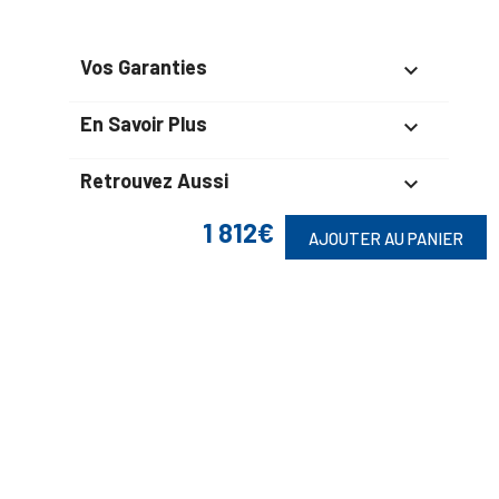
Vos Garanties

En Savoir Plus

Retrouvez Aussi

1 812€
AJOUTER AU PANIER
Suivez-Nous