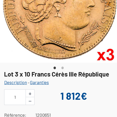
Lot 3 x 10 Francs Cérès IIIe République
Description
Garanties
-
+
1 812€
1
−
Référence
1200651