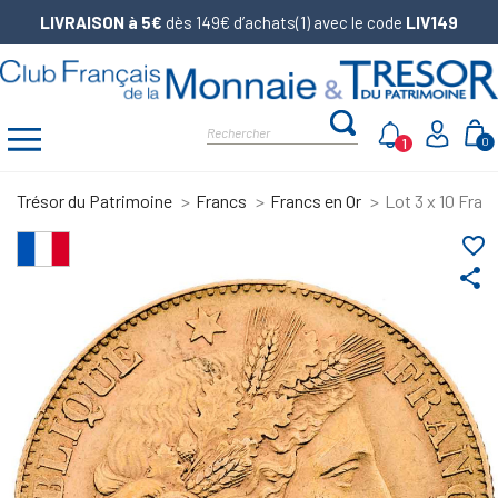
LIVRAISON à 5€
dès 149€ d’achats(1) avec le code
LIV149
1
0
Trésor du Patrimoine
Francs
Francs en Or
Lot 3 x 10 Fran
favorite_border
share