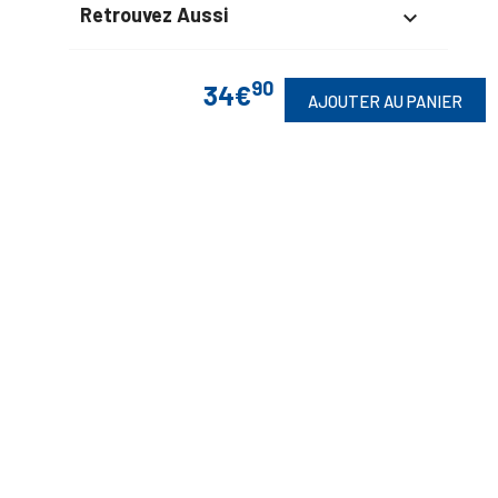
Retrouvez Aussi

90
34€
AJOUTER AU PANIER
Suivez-Nous