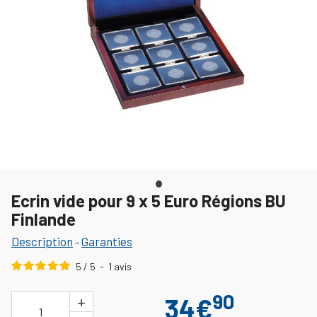
Ecrin vide pour 9 x 5 Euro Régions BU
Finlande
Description
Garanties
-
5
/
5
-
1
avis
90
+
34€
1