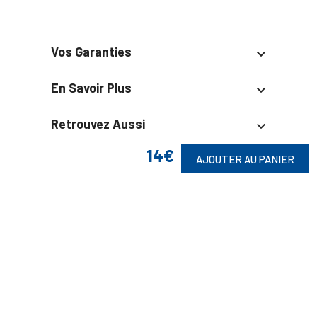
Vos Garanties

En Savoir Plus

Retrouvez Aussi

14€
AJOUTER AU PANIER
Suivez-Nous