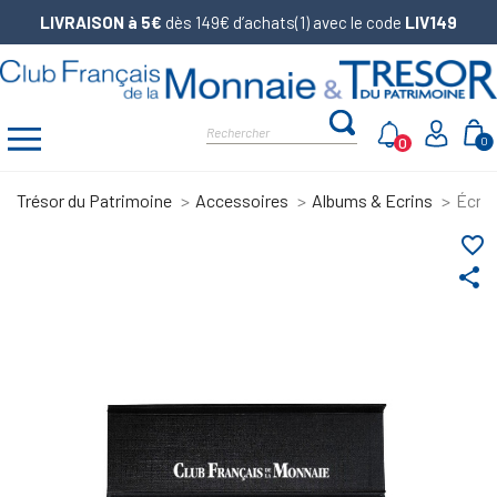
LIVRAISON à 5€
dès 149€ d’achats(1) avec le code
LIV149
0
0
Trésor du Patrimoine
Accessoires
Albums & Ecrins
Écrin
favorite_border
share