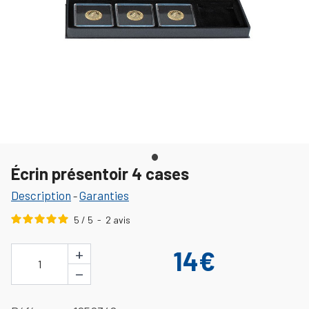
Écrin présentoir 4 cases
Description
Garanties
-
5
/
5
-
2
avis
+
14€
1
−