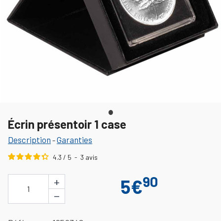
Écrin présentoir 1 case
Description
Garanties
-
4.3
/
5
-
3
avis
90
+
5€
1
−