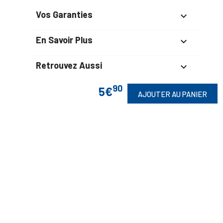
Vos Garanties

En Savoir Plus

Retrouvez Aussi

90
5€
AJOUTER AU PANIER
Suivez-Nous