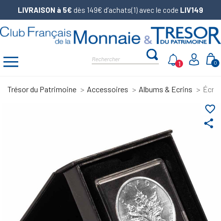
LIVRAISON à 5€
dès 149€ d’achats(1) avec le code
LIV149
1
0
Trésor du Patrimoine
Accessoires
Albums & Ecrins
Écrin
favorite_border
share