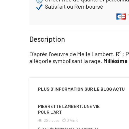
Satisfait ou Remboursé
Description
D'après l'oeuvre de Melle Lambert. R° : P
allégorie symbolisant la rage.
Millésime
PLUS D'INFORMATION SUR LE BLOG ACTU
PIERRETTE LAMBERT, UNE VIE
POUR L’ART
225
vues
0
Aimé
Si peu de femmes réelles ornent les