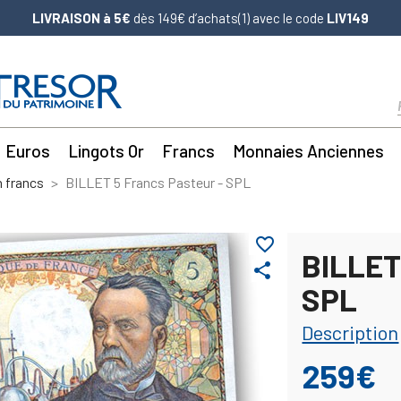
LIVRAISON à 5€
dès 149€ d’achats(1) avec le code
LIV149
Euros
Lingots Or
Francs
Monnaies Anciennes
n francs
BILLET 5 Francs Pasteur - SPL
favorite_border
BILLET
share
SPL
Description
259€