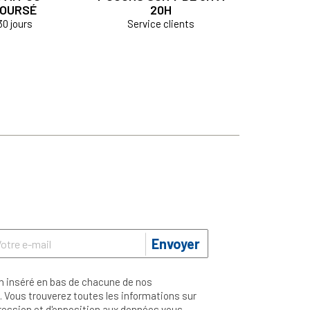
OURSÉ
20H
30 jours
Service clients
Envoyer
n inséré en bas de chacune de nos
 Vous trouverez toutes les informations sur
ppression et d'opposition aux données vous