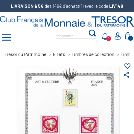
LIVRAISON à 5€
dès 149€ d’achats(1) avec le code
LIV149
1
0
Trésor du Patrimoine
Billets
Timbres de collection
Timbre
favorite_border
share