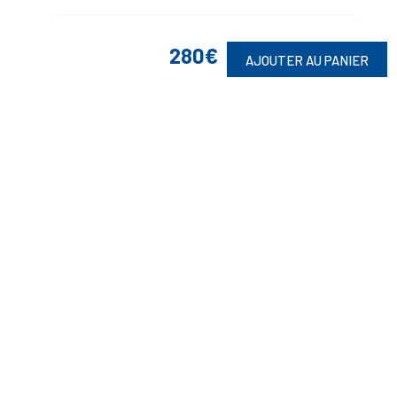
280€
AJOUTER AU PANIER
Suivez-Nous
Toute commande est sujette à notre acceptation et livrable dans la