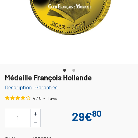
Médaille François Hollande
Description
Garanties
-
4
/
5
-
1
avis
80
+
29€
1
−