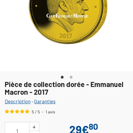
Pièce de collection dorée - Emmanuel
Macron - 2017
Description
Garanties
-
5
/
5
-
1
avis
80
+
29€
1