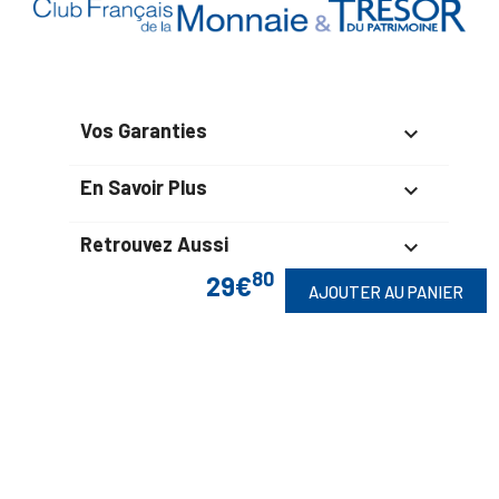
Vos Garanties

En Savoir Plus

Retrouvez Aussi

80
29€
AJOUTER AU PANIER
Suivez-Nous