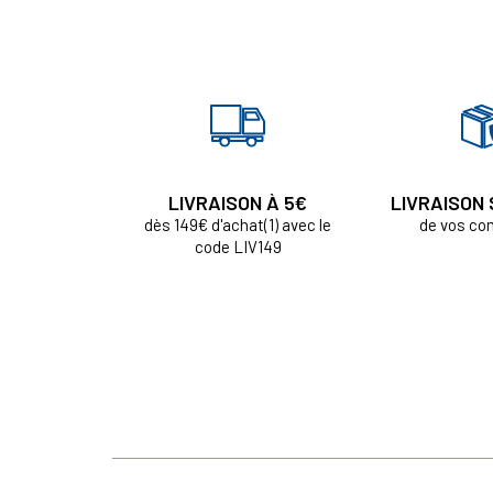
LIVRAISON À 5€
LIVRAISON
dès 149€ d'achat(1) avec le
de vos c
code LIV149