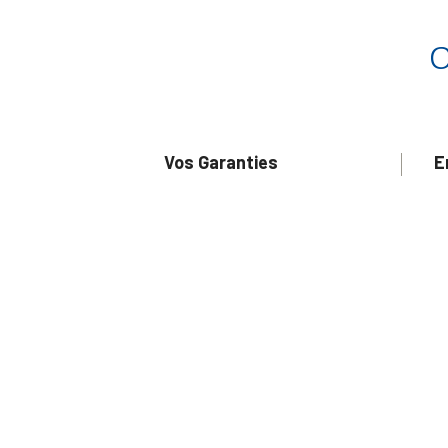
Vos Garanties
E
Livraison sécurisée
Q
Conditions Générales de Vente
S
Paiement sécurisé
U
Satisfait ou remboursé
R
N
N