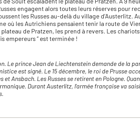
ts de Soult escaladent le plateau de Pratzen. À 9 heu
 Russes engagent alors toutes leurs réserves pour re
ussent les Russes au-delà du village d’Austerlitz. Au
où les Autrichiens pensaient tenir la route de Vie
e plateau de Pratzen, les prend à revers. Les chari
rois empereurs ” est terminée !
ition. Le prince Jean de Liechtenstein demande de la par
tice est signé. Le 15 décembre, le roi de Prusse accept
et Ansbach. Les Russes se retirent en Pologne. Quant à 
manique. Durant Austerlitz, l’armée française va saisi
s.