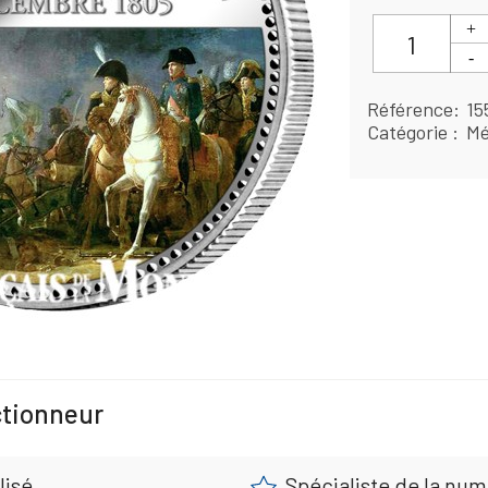
Référence
15
Catégorie
Mé
ctionneur
lisé
Spécialiste de la nu