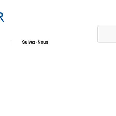
Suivez-Nous
ur
 les
aire