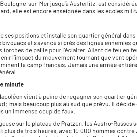
Boulogne-sur-Mer jusqu’à Austerlitz, est considér
ard, elle est encore enseignée dans les écoles mili
cte ses positions et installe son quartier général da
es bivouacs et s’avance si près des lignes ennemies qu
torches de paille pour l’éclairer. Allant de feu en f
venir l’impact du mouvement tournant que vont opére
lluminent le camp français. Jamais une armée entière
énéral.
re minute
poléon vient à peine de regagner son quartier géné
d ; mais beaucoup plus au sud que prévu. Il décide 
mais un immense coup de faux.
geuse sur le plateau de Pratzen, les Austro-Russes s
t plus de trois heures, avec 10 000 hommes contre 3