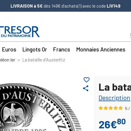
LIVRAISON à 5€
dès 149€ d’achats(1) avec le code
LIV149
Euros
Lingots Or
Francs
Monnaies Anciennes
léon Ier
La bataille d'Austerlitz
favorite_border
La bata
share
Description
5
/
80
26€