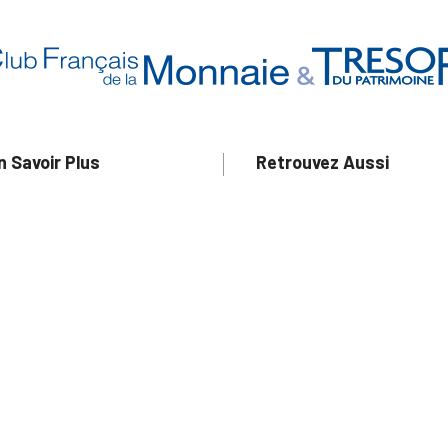
n Savoir Plus
Retrouvez Aussi
ui sommes-nous ?
- Nos Précommandes
uivi de commande
- Nos articles d'actualité s
notre Blog !
ne question ?
- Notre catalogue en ligne
ecevoir un catalogue
- Les objets de collection &
ous contacter
livres sur notre site parten
os partenaires
L’Homme Moderne