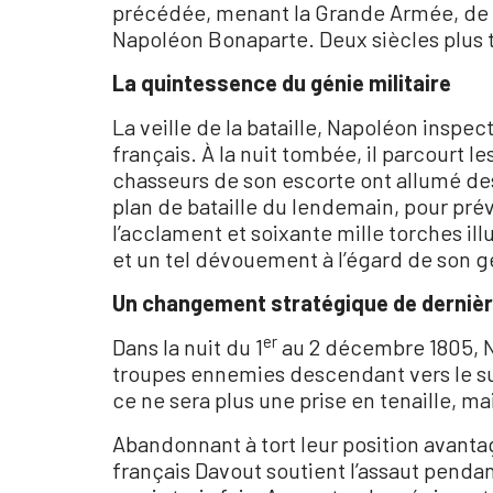
précédée, menant la Grande Armée, de 
Napoléon Bonaparte. Deux siècles plus t
La quintessence du génie militaire
La veille de la bataille, Napoléon inspe
français. À la nuit tombée, il parcourt l
chasseurs de son escorte ont allumé des 
plan de bataille du lendemain, pour pré
l’acclament et soixante mille torches i
et un tel dévouement à l’égard de son g
Un changement stratégique de derniè
er
Dans la nuit du 1
au 2 décembre 1805, Na
troupes ennemies descendant vers le su
ce ne sera plus une prise en tenaille, 
Abandonnant à tort leur position avanta
français Davout soutient l’assaut pendan