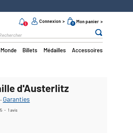
Connexion
Mon panier
0
1
Monde
Billets
Médailles
Accessoires
ille d'Austerlitz
Garanties
-
5
-
1
avis