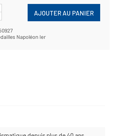
AJOUTER AU PANIER
50927
dailles Napoléon Ier
mismatique depuis plus de 40 ans