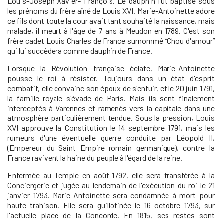
Louis-Joseph Xavier- François. Le dauphin fut baptisé sous
les prénoms du frère aîné de Louis XVI. Marie-Antoinette adore
ce fils dont toute la cour avait tant souhaité la naissance, mais
malade, il meurt à l'âge de 7 ans à Meudon en 1789. C'est son
frère cadet Louis Charles de France surnommé “Chou d'amour”
qui lui succèdera comme dauphin de France.
Lorsque la Révolution française éclate, Marie-Antoinette
pousse le roi à résister. Toujours dans un état d'esprit
combatif, elle convainc son époux de s'enfuir, et le 20 juin 1791,
la famille royale s'évade de Paris. Mais ils sont finalement
interceptés à Varennes et ramenés vers la capitale dans une
atmosphère particulièrement tendue. Sous la pression, Louis
XVI approuve la Constitution le 14 septembre 1791, mais les
rumeurs d'une éventuelle guerre conduite par Léopold II,
(Empereur du Saint Empire romain germanique), contre la
France ravivent la haine du peuple à l'égard de la reine.
Enfermée au Temple en août 1792, elle sera transférée à la
Conciergerie et jugée au lendemain de l'exécution du roi le 21
janvier 1793. Marie-Antoinette sera condamnée à mort pour
haute trahison. Elle sera guillotinée le 16 octobre 1793, sur
l'actuelle place de la Concorde. En 1815, ses restes sont