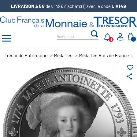
LIVRAISON à 5€
dès 149€ d’achats(1) avec le code
LIV149
1
0
Trésor du Patrimoine
Médailles
Médailles Rois de France
favorite_border
share