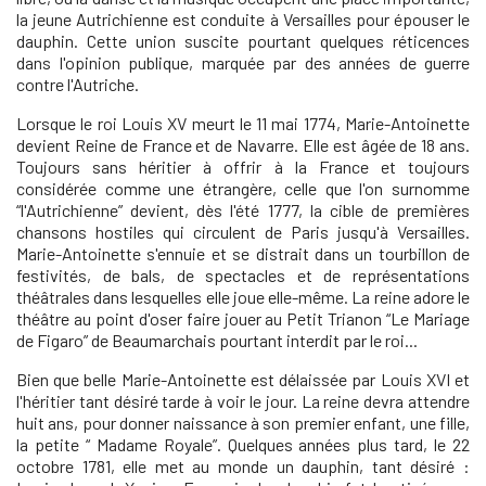
la jeune Autrichienne est conduite à Versailles pour épouser le
dauphin. Cette union suscite pourtant quelques réticences
dans l'opinion publique, marquée par des années de guerre
contre l'Autriche.
Lorsque le roi Louis XV meurt le 11 mai 1774, Marie-Antoinette
devient Reine de France et de Navarre. Elle est âgée de 18 ans.
Toujours sans héritier à offrir à la France et toujours
considérée comme une étrangère, celle que l'on surnomme
“l'Autrichienne” devient, dès l'été 1777, la cible de premières
chansons hostiles qui circulent de Paris jusqu'à Versailles.
Marie-Antoinette s'ennuie et se distrait dans un tourbillon de
festivités, de bals, de spectacles et de représentations
théâtrales dans lesquelles elle joue elle-même. La reine adore le
théâtre au point d'oser faire jouer au Petit Trianon “Le Mariage
de Figaro” de Beaumarchais pourtant interdit par le roi...
Bien que belle Marie-Antoinette est délaissée par Louis XVI et
l'héritier tant désiré tarde à voir le jour. La reine devra attendre
huit ans, pour donner naissance à son premier enfant, une fille,
la petite “ Madame Royale”. Quelques années plus tard, le 22
octobre 1781, elle met au monde un dauphin, tant désiré :