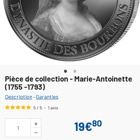
Pièce de collection - Marie-Antoinette
(1755 -1793)
Description
Garanties
-
5
/
5
-
1
avis
80
+
19€
1
−