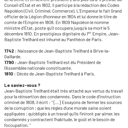
Conseil d’État et en 1802, il participe à la rédaction des Codes
Napoléon (Civil, Criminel, Commerce). L’Empereur le fait Grand
officier de la Légion d’honneur en 1804 et lui donne le titre de
comte de l’Empire en 1808. En 1809 Napoléon le nomme
ministre d’État, poste qu’il occupera jusqu’à sa mort le 5
er
décembre 1810. En prestigieux dignitaire du 1
Empire, Jean-
Baptiste Treilhard est inhumé au Panthéon de Paris.
1742 :
Naissance de Jean-Baptiste Treilhard à Brive-la-
Gaillarde.
1790 :
Jean-Baptiste Treilhard est élu Président de
l’Assemblée nationale constituante.
1810 :
Décès de Jean-Baptiste Treilhard à Paris.
Le saviez-vous ?
Jean-Baptiste Treilhard était très attaché aux vertus du travail
pour la réinsertion des condamnés. Dans le code d’instruction
criminel de 1808, il écrit : “ […] Essayons de fermer les sources
de la corruption ; que les règles d’une morale saine soient
appliquées ; qu’obligés à un travail qu’ils finiront par aimer, les
condamnés y contractent l’habitude, le goût et le besoin de
l’occupation. ”