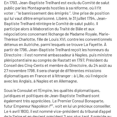
En 1793, Jean-Baptiste Treilhard est exclu du Comité de salut
public par les Montagnards hostiles à sa réforme, où il fit
voter : “ le bannissement des émigrés ”. Une prise de position
qui lui vaut d’être emprisonné. Libéré, le 31 juillet 1794, Jean-
Baptiste Treilhard réintègre le Comité de salut public. Il
participe alors à l’élaboration du Traité de Bâle et aux
négociations concernant l’échange de Madame Royale, Marie-
Thérèse Charlotte, fille de Louis XVI, contre les conventionnels
détenus en Autriche, parmi lesquels se trouve La Fayette. À
partir de 1796, Jean-Baptiste Treilhard reçoit les honneurs du
Directoire : il est nommé ambassadeur à Naples, puis ministre
plénipotentiaire au congrès de Rastatt en 1797, Président du
Conseil des Cinq-Cents et membre du Directoire, du 24 août au
27 novembre 1798. Il sera chargé de différentes missions
diplomatiques en France et à l’étranger : à Lille, où il négocie
avec les Anglais, à Naples et en Allemagne.
Sous le Consulat et l’Empire, les qualités diplomatiques,
juridiques et politiques de Jean-Baptiste Treilhard sont
également très appréciées. Le Premier Consul Bonaparte,
er
futur Empereur Napoléon I
, voit en lui un précieux conseiller.
Le 4 avril 1800, il est nommé vice-président du tribunal d’appel
de la Seine et en devient président 2 ans plus tard. Il préside au