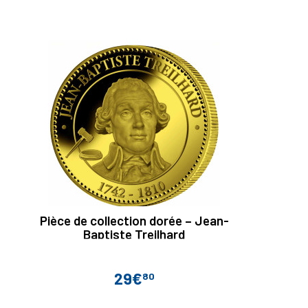
Pièce de collection dorée – Jean-
Baptiste Treilhard
29€
80
Prix