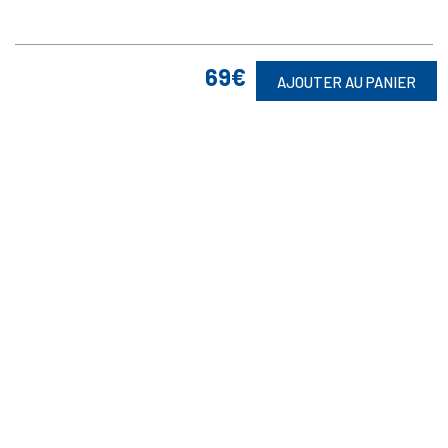
69€
AJOUTER AU PANIER
Vos Garanties

En Savoir Plus
