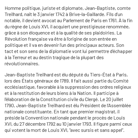
Homme politique, juriste et diplomate, Jean-Baptiste, comte
Treilhard, naît le 3 janvier 1742 à Brive-la-Gaillarde. Fils d’un
notable, il devient avocat au Parlement de Paris en 1761. À la fin
du règne de Louis XVI, il acquiert une prestigieuse renommée,
grâce à son éloquence et à la qualité de ses plaidoiries. La
Révolution française va être à l’origine de son entrée en
politique et il va en devenir l’un des principaux acteurs. Son
tact et son sens de la diplomatie vont lui permettre d’échapper
à la Terreur et au destin tragique de la plupart des
révolutionnaires.
Jean-Baptiste Treilhard est élu député du Tiers-État à Paris,
lors des États généraux de 1789. Il fait aussi partie du Comité
ecclésiastique, favorable à la suppression des ordres religieux
et à la restitution de leurs biens à la Nation. Il participe à
l’élaboration de la Constitution civile du Clergé. Le 20 juillet
1790, Jean-Baptiste Treilhard est élu Président de l’Assemblée
nationale constituante. En tant que premier magistrat, il
préside la Convention nationale pendant le procès de Louis
XVI, du 27 décembre 1792 au 10 janvier 1793. Il figure parmi ceux
qui votent la mort de Louis XVI, “avec sursis et sans appel”.