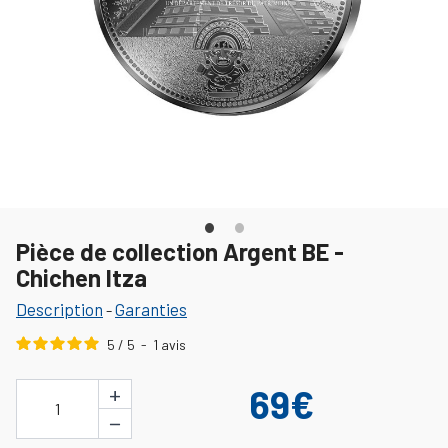
Pièce de collection Argent BE -
Chichen Itza
Description
Garanties
-
5
/
5
-
1
avis
+
69€
1
−