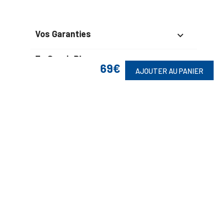
Vos Garanties

En Savoir Plus

69€
AJOUTER AU PANIER
Retrouvez Aussi

Suivez-Nous