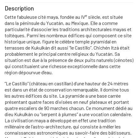
Description
e
Cette fabuleuse cité maya, fondée au IV
siècle, est située
dans la péninsule du Yucatán, au Mexique. Elle a comme
particularité d’associer les traditions architecturales mayas et
toltèques. Parmi les nombreux édifices qui composent ce site
historique unique, figure le célèbre temple pyramidal en
terrasses de Kukulkán dit aussi “le Castillo”. Chichén Itzá était
probablement le principal centre religieux du Yucatán. Sa
situation est due à la présence de deux puits naturels (cénotes)
qui constituaient une richesse exceptionnelle dans cette
région dépourvue d’eau.
“Le Castillo” (château en castillan) d’une hauteur de 24 mètres
est dans un état de conservation remarquable. Il domine tous
les autres édifices du site. La pyramide a une base carrée
présentant quatre faces divisées en neuf plateaux et portant
quatre escaliers de 90 marches chacun. Ce monument dédié au
dieu Kukulkán ou “serpent à plumes” a une vocation calendaire.
La civilisation maya a développé en effet une tradition
millénaire de l’astro-architecture, qui consiste à mêler les
connaissances astronomiques au savoir-faire des bâtisseurs.