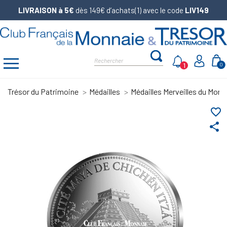
LIVRAISON à 5€
dès 149€ d’achats(1) avec le code
LIV149
1
0
Trésor du Patrimoine
Médailles
Médailles Merveilles du Mond
favorite_border
share