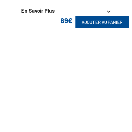
En Savoir Plus

69€
AJOUTER AU PANIER
Retrouvez Aussi

Suivez-Nous