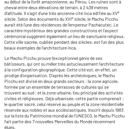
au début de la forêt amazonienne, au Pérou. Les ruines sont à
cheval entre deux élévations de terrain, à 2 438 mètres
e
d’altitude. Il s’agit d’une très ancienne cité inca édifiée au XV
e
siècle. Selon des documents du XVI
siècle, le Machu Picchu
aurait été l’une des résidences de l’empereur Pachacutec. Le
caractère mystérieux des grandes constructions et l’aspect
cérémonial suggèrent également un lieu de sanctuaire religieux.
Cette ville sacrée, oubliée pendant des siècles, est l’un des plus
beaux exemples de l’architecture inca.
Le Machu Picchu prouve l’exceptionnel génie de ses
bâtisseurs, qui ont su mêler très astucieusement l’architecture
à la configuration géographique. Cette cité est, en effet, un
prodige d’organisation. D’après les archéologues, le Machu
Picchu est divisé en deux grands secteurs : la zone agricole,
formée par un ensemble de terrasses de cultures qui se
trouvent au sud ; et la zone urbaine, lieu principal des activités
civiles et religieuses. Déjà urbanisée, cette partie comprenait :
le quartier sacré, celui réservé au peuple et la zone résidentielle
réservée aux nobles et aux ecclésiastiques. Inscrit depuis 1983
sur la liste du Patrimoine mondial de l’UNESCO, le Machu Picchu
fait partie des 7 nouvelles Merveilles du Monde récemment
élues.