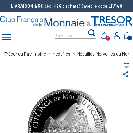
LIVRAISON à 5€
dès 149€ d’achats(1) avec le code
LIV149
1
0
Trésor du Patrimoine
Médailles
Médailles Merveilles du Mond
favorite_border
share