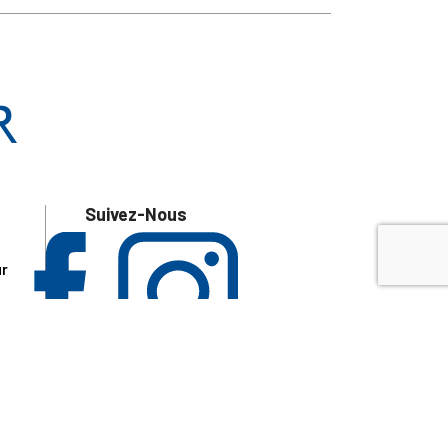
Suivez-Nous
ur
 les
aire