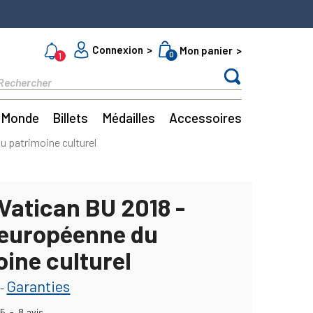
Connexion
Mon panier
0
1
Monde
Billets
Médailles
Accessoires
u patrimoine culturel
Vatican BU 2018 -
européenne du
ine culturel
Garanties
-
5
-
8
avis