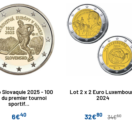
 Slovaquie 2025 - 100
Lot 2 x 2 Euro Luxembou
 du premier tournoi
2024
sportif...
40
80
6€
32€
60
Prix
Prix
Prix de base
34€