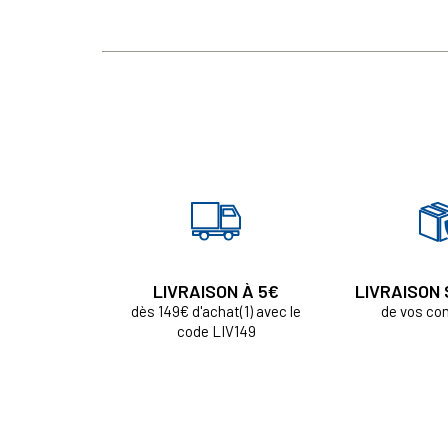
LIVRAISON À 5€
LIVRAISON
dès 149€ d'achat(1) avec le
de vos c
code LIV149