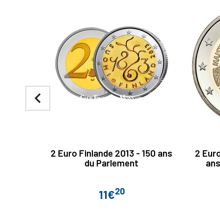
navigate_before
2 Euro Finlande 2013 - 150 ans
2 Euro
du Parlement
ans
20
11€
Prix