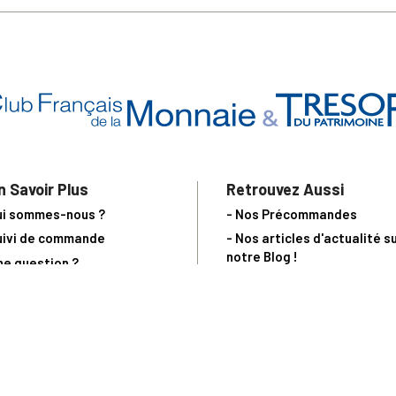
n Savoir Plus
Retrouvez Aussi
ui sommes-nous ?
- Nos Précommandes
uivi de commande
- Nos articles d'actualité s
notre Blog !
ne question ?
- Notre catalogue en ligne
ecevoir un catalogue
- Les objets de collection &
ous contacter
livres sur notre site parten
os partenaires
L’Homme Moderne