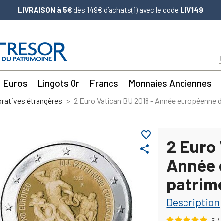
LIVRAISON à 5€
dès 149€ d’achats(1) avec le code
LIV149
Euros
Lingots Or
Francs
Monnaies Anciennes
atives étrangères
2 Euro Vatican BU 2018 - Année européenne d
favorite_border
2 Euro 
share
Année 
patrimo
Description
5
/