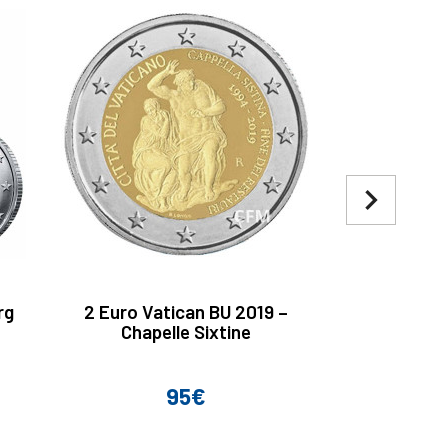
navigate_next
rg
2 Euro Vatican BU 2019 –
Lot 26 
Chapelle Sixtine
95€
327
Prix
Prix