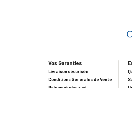
Vos Garanties
E
Livraison sécurisée
Q
Conditions Générales de Vente
S
Paiement sécurisé
U
Satisfait ou remboursé
R
N
N