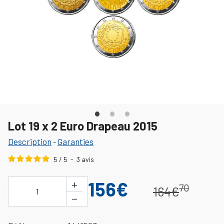
Lot 19 x 2 Euro Drapeau 2015
Description
Garanties
-
5
/
5
-
3
avis
+
156€
70
164€
1
−