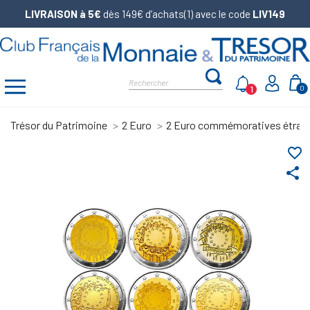
LIVRAISON à 5€
dès 149€ d’achats(1) avec le code
LIV149
1
0
Trésor du Patrimoine
2 Euro
2 Euro commémoratives étran
favorite_border
share