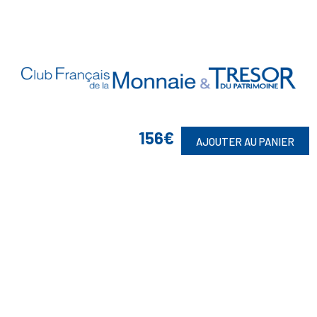
156€
AJOUTER AU PANIER
Vos Garanties

En Savoir Plus

Retrouvez Aussi
