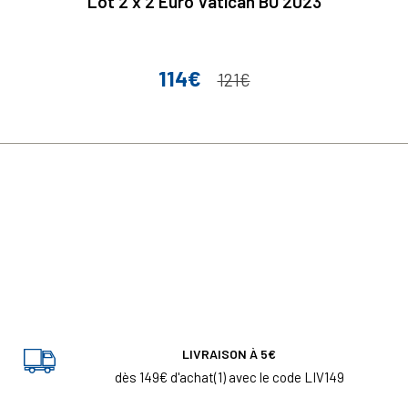
Lot 2 x 2 Euro Vatican BU 2023
114€
Prix
Prix de base
121€
LIVRAISON À 5€
dès 149€ d'achat(1) avec le code LIV149