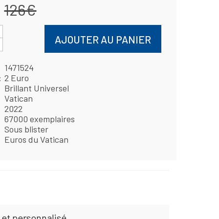
126€
AJOUTER AU PANIER
1471524
2 Euro
Brillant Universel
Vatican
2022
67000 exemplaires
Sous blister
Euros du Vatican
 et personnalisé