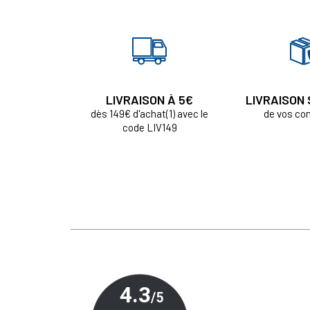
LIVRAISON À 5€
LIVRAISON
dès 149€ d'achat(1) avec le
de vos c
code LIV149