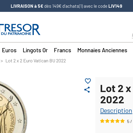
LIVRAISON à 5€
dès 149€ d’achats(1) avec le code
LIV149
Euros
Lingots Or
Francs
Monnaies Anciennes
Lot 2 x 2 Euro Vatican BU 2022
favorite_border
Lot 2 x
share
2022
Description
5
/