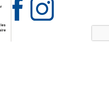
ur
 les
aire
disponibles.
sur le site tresordupatrimoine.fr, hors produits en