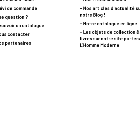
uivi de commande
- Nos articles d'actualité s
notre Blog !
ne question ?
- Notre catalogue en ligne
ecevoir un catalogue
- Les objets de collection &
ous contacter
livres sur notre site parten
os partenaires
L’Homme Moderne
nde est sujette à notre acceptation et livrable dans la limite des stocks 
 la livraison à 5 Euros dès 149 Euros d’achat, pour toute commande passée 
précommandes. Code non cumulable avec tout autre Code Privilège.
(a) 0 892 680 165 : 0,40€/min + prix d'un appel