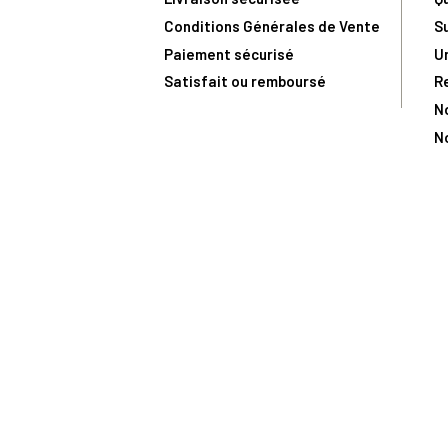
Conditions Générales de Vente
S
Paiement sécurisé
U
Satisfait ou remboursé
R
N
N
Toute comma
(1) Avec le code Privilège
LIV149
vous bénéficiez de