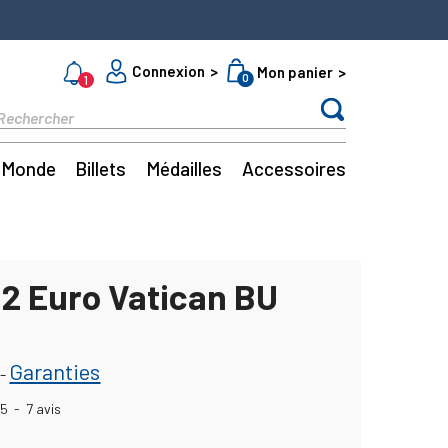
Connexion
Mon panier
0
1
Monde
Billets
Médailles
Accessoires
 2 Euro Vatican BU
Garanties
-
5
-
7
avis