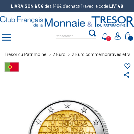
LIVRAISON à 5€
dès 149€ d’achats(1) avec le code
LIV149
1
0
Trésor du Patrimoine
2 Euro
2 Euro commémoratives étran
favorite_border
share