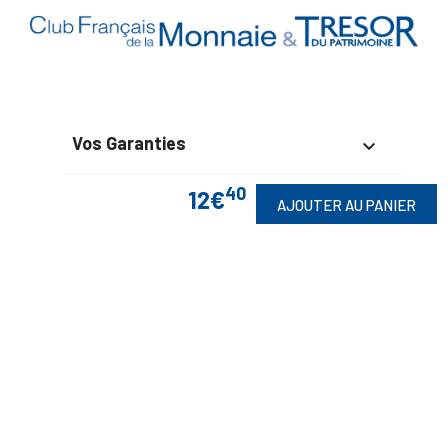
Vos Garanties

40
En Savoir Plus
12€

AJOUTER AU PANIER
Retrouvez Aussi

Suivez-Nous