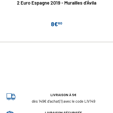
2 Euro Espagne 2019 - Murailles d’Ávila
8€
60
Prix
LIVRAISON À 5€
dès 149€ d'achat(1) avec le code LIV149
LIVRAISON SÉCURISÉE