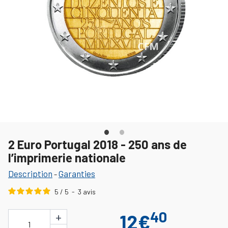
2 Euro Portugal 2018 - 250 ans de
l’imprimerie nationale
Description
Garanties
-
5
/
5
-
3
avis
40
+
12€
1