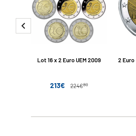
navigate_before
Lot 16 x 2 Euro UEM 2009
2 Euro
213€
80
Prix
Prix de base
224€