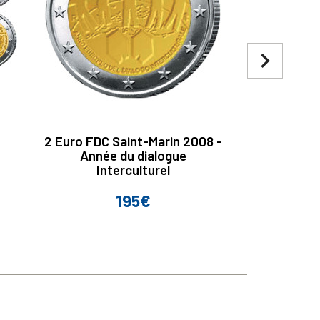
navigate_next
2 Euro FDC Saint-Marin 2008 -
2 Euro Por
Année du dialogue
ans de Fer
Interculturel
195€
Prix