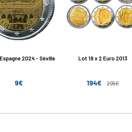
 Espagne 2024 - Séville
Lot 19 x 2 Euro 2013
9€
194€
Prix
Prix
Prix de base
205€