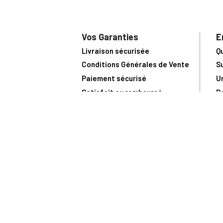
Vos Garanties
E
Livraison sécurisée
Q
Conditions Générales de Vente
S
Paiement sécurisé
U
Satisfait ou remboursé
R
N
N
Toute comma