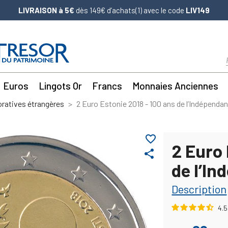
LIVRAISON à 5€
dès 149€ d’achats(1) avec le code
LIV149
Euros
Lingots Or
Francs
Monnaies Anciennes
atives étrangères
2 Euro Estonie 2018 - 100 ans de l’Indépenda
favorite_border
2 Euro 
share
de l’I
Description
4.5