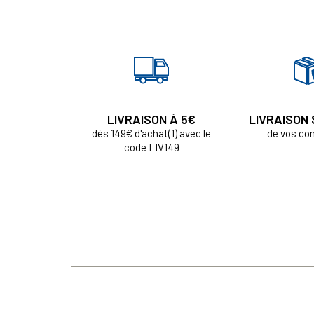
LIVRAISON À 5€
LIVRAISON
dès 149€ d'achat(1) avec le
de vos c
code LIV149