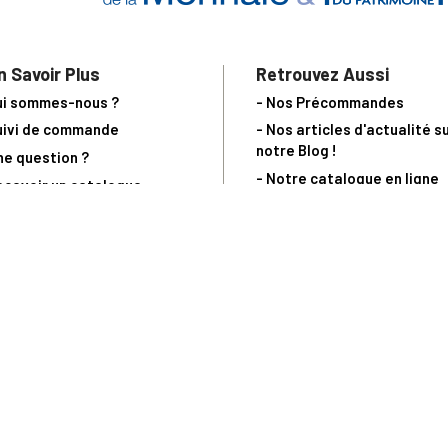
n Savoir Plus
Retrouvez Aussi
ui sommes-nous ?
- Nos Précommandes
uivi de commande
- Nos articles d'actualité s
notre Blog !
ne question ?
- Notre catalogue en ligne
ecevoir un catalogue
- Les objets de collection &
ous contacter
livres sur notre site parten
os partenaires
L’Homme Moderne
nde est sujette à notre acceptation et livrable dans la limite des stocks 