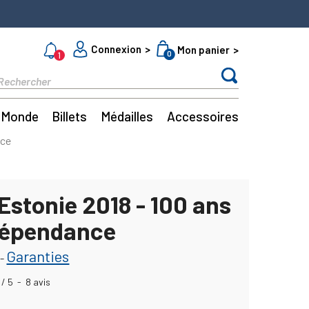
Connexion
Mon panier
0
1
Monde
Billets
Médailles
Accessoires
nce
Estonie 2018 - 100 ans
ndépendance
Garanties
-
/
5
-
8
avis