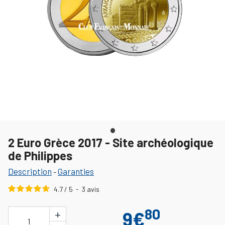
2 Euro Grèce 2017 - Site archéologique
de Philippes
Description
Garanties
-
4.7
/
5
-
3
avis
80
+
9€
1