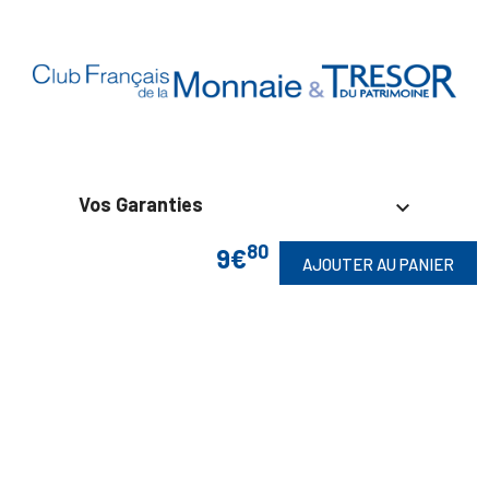
Vos Garanties

80
9€
En Savoir Plus

AJOUTER AU PANIER
Retrouvez Aussi

Suivez-Nous