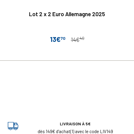
Lot 2 x 2 Euro Allemagne 2025
13€
70
40
Prix
Prix de base
14€
LIVRAISON À 5€
dès 149€ d'achat(1) avec le code LIV149