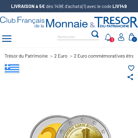
LIVRAISON à 5€
dès 149€ d’achats(1) avec le code
LIV149
1
0
Trésor du Patrimoine
2 Euro
2 Euro commémoratives étran
favorite_border
share