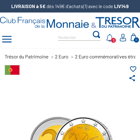
LIVRAISON à 5€
dès 149€ d’achats(1) avec le code
LIV149
1
0
Trésor du Patrimoine
2 Euro
2 Euro commémoratives étran
favorite_border
share