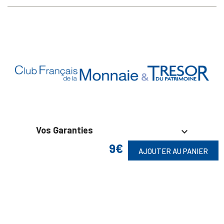
Vos Garanties

9€
AJOUTER AU PANIER
En Savoir Plus

Retrouvez Aussi
