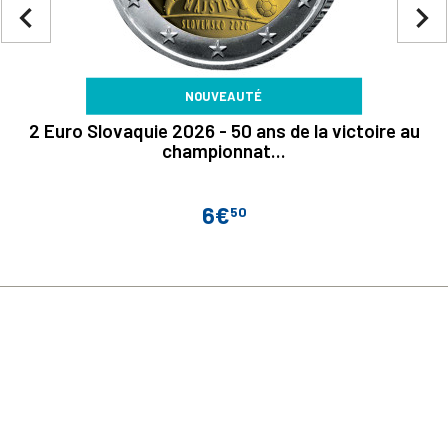
navigate_before
navigate_next
NOUVEAUTÉ
2 Euro Slovaquie 2026 - 50 ans de la victoire au
championnat...
6€
50
Prix