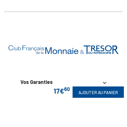
Vos Garanties

60
17€
AJOUTER AU PANIER
En Savoir Plus

Retrouvez Aussi
