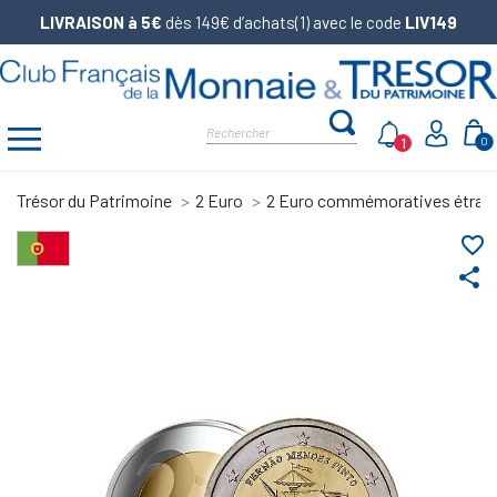
LIVRAISON à 5€
dès 149€ d’achats(1) avec le code
LIV149
1
0
Trésor du Patrimoine
2 Euro
2 Euro commémoratives étran
favorite_border
share