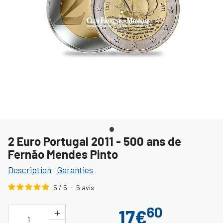
2 Euro Portugal 2011 - 500 ans de
Fernão Mendes Pinto
Description
Garanties
-
5
/
5
-
5
avis
60
+
17€
1